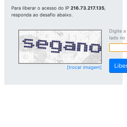
Para liberar o acesso
do IP
216.73.217.135
,
responda ao desafio abaixo.
Digite 
lado no
[trocar imagem]